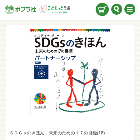
検索
メニ
ュー
ＳＤＧｓのきほん 未来のための１７の目標
(18)