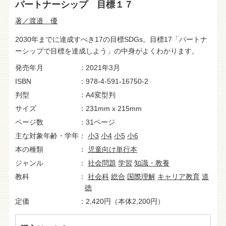
パートナーシップ 目標１７
著／渡邉 優
2030年までに達成すべき17の目標SDGs。目標17「パートナ
ーシップで目標を達成しよう」の中身がよくわかります。
発売年月
2021年3月
ISBN
978-4-591-16750-2
判型
A4変型判
サイズ
231mm x 215mm
ページ数
31ページ
主な対象年齢・学年
小3
小4
小5
小6
本の種類
児童向け単行本
ジャンル
社会問題
学習
知識・教養
教科
社会科
総合
国際理解
キャリア教育
道
徳
定価
2,420円（本体2,200円）