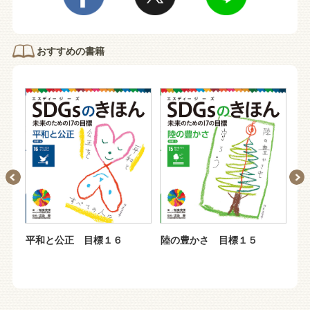
おすすめの書籍
Ｇ
平和と公正 目標１６
陸の豊かさ 目標１５
海
底