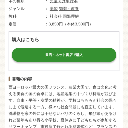
本の種類
児童向け単行本
ジャンル
学習
知識・教養
教科
社会科
国際理解
定価
3,850円（本体3,500円）
購入はこちら
書店・ネット書店で購入
書籍の内容
西ヨーロッパ最大の国フランス。農業大国で、食は文化と考
える美食の国の食卓には、地産地消の手づくり料理が並びま
す。自由・平等・友愛の精神が、学校はもちろん社会の隅々
にまで浸透する一方、様々な社会問題にも直面しています。
洗濯物を家の外には干せないパリのくらし、飛び級があるけ
れど留年もあり得る小学校、夏休みに子どもたちが参加する
サマーキャンプ、市役所で行われる結婚式など、フランスの