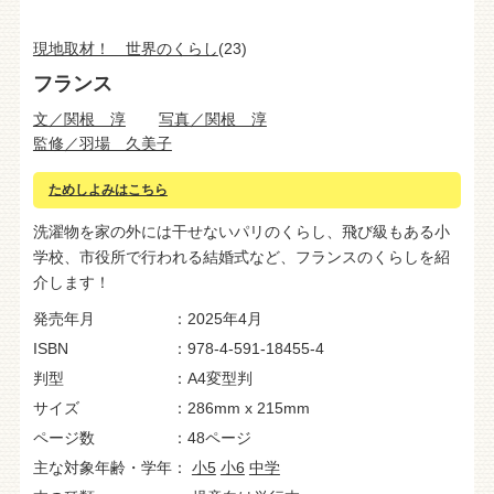
現地取材！ 世界のくらし
(23)
フランス
文／関根 淳
写真／関根 淳
監修／羽場 久美子
ためしよみはこちら
洗濯物を家の外には干せないパリのくらし、飛び級もある小
学校、市役所で行われる結婚式など、フランスのくらしを紹
介します！
発売年月
2025年4月
ISBN
978-4-591-18455-4
判型
A4変型判
サイズ
286mm x 215mm
ページ数
48ページ
主な対象年齢・学年
小5
小6
中学