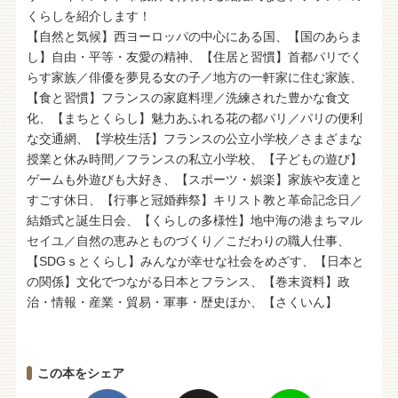
くらしを紹介します！
【自然と気候】西ヨーロッパの中心にある国、【国のあらま
し】自由・平等・友愛の精神、【住居と習慣】首都パリでく
らす家族／俳優を夢見る女の子／地方の一軒家に住む家族、
【食と習慣】フランスの家庭料理／洗練された豊かな食文
化、【まちとくらし】魅力あふれる花の都パリ／パリの便利
な交通網、【学校生活】フランスの公立小学校／さまざまな
授業と休み時間／フランスの私立小学校、【子どもの遊び】
ゲームも外遊びも大好き、【スポーツ・娯楽】家族や友達と
すごす休日、【行事と冠婚葬祭】キリスト教と革命記念日／
結婚式と誕生日会、【くらしの多様性】地中海の港まちマル
セイユ／自然の恵みとものづくり／こだわりの職人仕事、
【SDGｓとくらし】みんなが幸せな社会をめざす、【日本と
の関係】文化でつながる日本とフランス、【巻末資料】政
治・情報・産業・貿易・軍事・歴史ほか、【さくいん】
この本をシェア