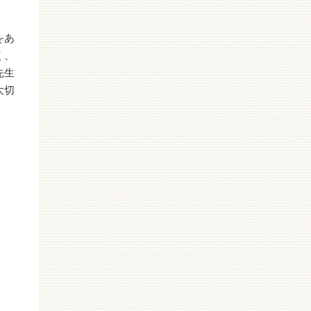
をあ
く、
先生
大切