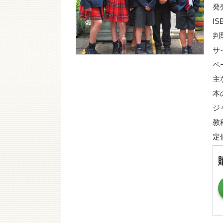
発
IS
判
サ
ペ
主
本
ジ
教
定