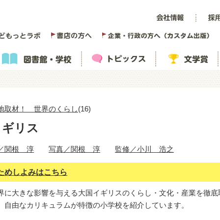
地取材！ 世界のくらし
(16)
イギリス
／関根 淳
写真／関根 淳
監修／小川 浩之
ためしよみはこちら
界に大きな影響を与える大国イギリスのくらし・文化・産業を徹底
。自由なカリキュラムが特徴の小学校を紹介しています。