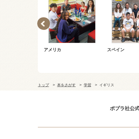
チン
アメリカ
スペイン
トップ
本をさがす
学習
イギリス
ポプラ社公