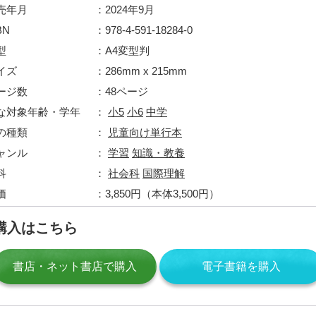
売年月
2024年9月
BN
978-4-591-18284-0
型
A4変型判
イズ
286mm x 215mm
ージ数
48ページ
な対象年齢・学年
小5
小6
中学
の種類
児童向け単行本
ャンル
学習
知識・教養
科
社会科
国際理解
価
3,850円（本体3,500円）
購入はこちら
書店・ネット書店で購入
電子書籍を購入