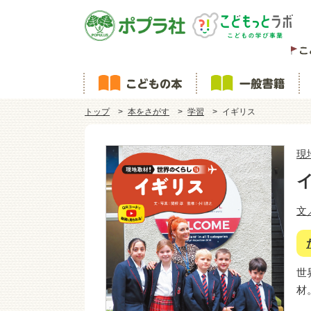
トップ
本をさがす
学習
イギリス
現
文
世
材