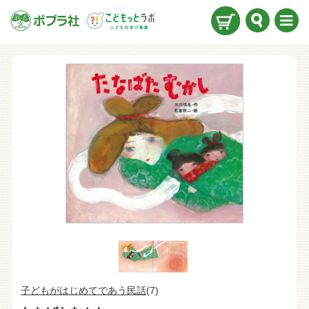
検索
メニ
ュー
子どもがはじめてであう民話
(7)