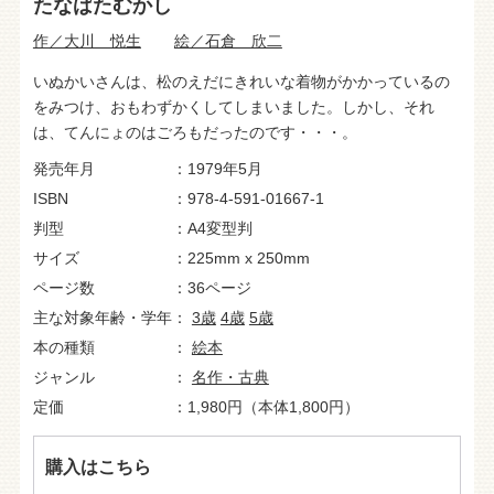
たなばたむかし
作／大川 悦生
絵／石倉 欣二
いぬかいさんは、松のえだにきれいな着物がかかっているの
をみつけ、おもわずかくしてしまいました。しかし、それ
は、てんにょのはごろもだったのです・・・。
発売年月
1979年5月
ISBN
978-4-591-01667-1
判型
A4変型判
サイズ
225mm x 250mm
ページ数
36ページ
主な対象年齢・学年
3歳
4歳
5歳
本の種類
絵本
ジャンル
名作・古典
定価
1,980円（本体1,800円）
購入はこちら