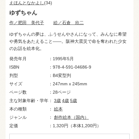
えほんとなかよし
(34)
ゆずちゃん
作／肥田 美代子
絵／石倉 欣二
ゆずちゃんの夢は、ふうせんやさんになって、みんなに希望
や勇気をあたえること――。阪神大震災で命を奪われた少女
のお話を絵本化。
発売年月
1995年5月
ISBN
978-4-591-04686-9
判型
B4変型判
サイズ
247mm x 245mm
ページ数
28ページ
主な対象年齢・学年
3歳
4歳
5歳
本の種類
絵本
ジャンル
創作絵本（国内）
定価
1,320円（本体1,200円）