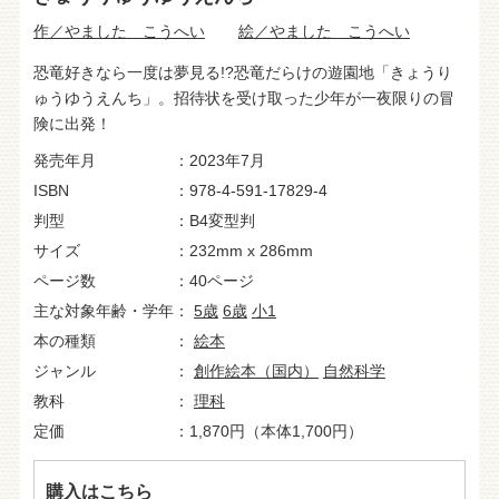
作／やました こうへい
絵／やました こうへい
恐竜好きなら一度は夢見る!?恐竜だらけの遊園地「きょうり
ゅうゆうえんち」。招待状を受け取った少年が一夜限りの冒
険に出発！
発売年月
2023年7月
ISBN
978-4-591-17829-4
判型
B4変型判
サイズ
232mm x 286mm
ページ数
40ページ
主な対象年齢・学年
5歳
6歳
小1
本の種類
絵本
ジャンル
創作絵本（国内）
自然科学
教科
理科
定価
1,870円（本体1,700円）
購入はこちら