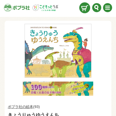
検索
メニ
ュー
ポプラ社の絵本
(93)
きょうりゅうゆうえんち