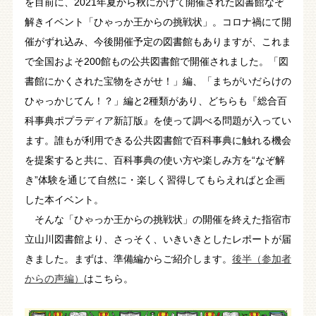
を目前に、2021年夏から秋にかけて開催された図書館なぞ
解きイベント「ひゃっか王からの挑戦状」。コロナ禍にて開
催がずれ込み、今後開催予定の図書館もありますが、これま
で全国およそ200館もの公共図書館で開催されました。「図
書館にかくされた宝物をさがせ！」編、「まちがいだらけの
ひゃっかじてん！？」編と2種類があり、どちらも『総合百
科事典ポプラディア新訂版』を使って調べる問題が入ってい
ます。誰もが利用できる公共図書館で百科事典に触れる機会
を提案すると共に、百科事典の使い方や楽しみ方を“なぞ解
き”体験を通じて自然に・楽しく習得してもらえればと企画
した本イベント。
そんな「ひゃっか王からの挑戦状」の開催を終えた指宿市
立山川図書館より、さっそく、いきいきとしたレポートが届
きました。まずは、準備編からご紹介します。
後半（参加者
からの声編）
はこちら。