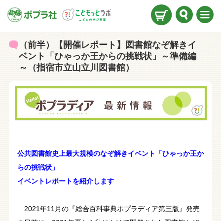
検索
メニ
ュー
（前半）【開催レポート】図書館なぞ解きイ
ベント「ひゃっか王からの挑戦状」～準備編
～（指宿市立山立川図書館）
公共図書館史上最大規模のなぞ解きイベント「ひゃっか王か
らの挑戦状」
イベントレポートを紹介します
2021年11月の『総合百科事典ポプラディア第三版』発売