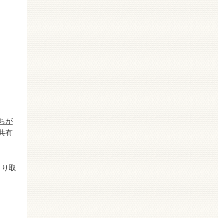
ちが
共有
より取