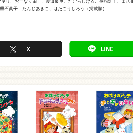
ァネリ、おーなり由子、渡邉良重、たむらしげる、長崎訓子、出久
こ、垂石眞子、たんじあきこ、はたこうしろう（掲載順）