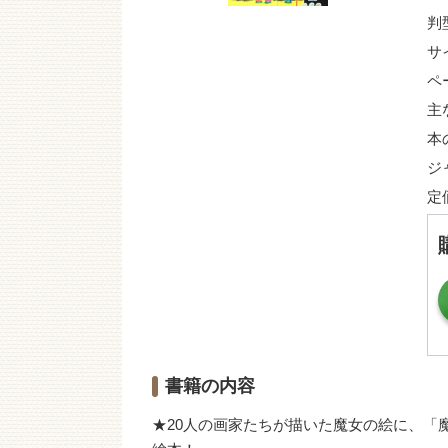
判
サ
ペ
主
本
ジ
定
書籍の内容
★20人の画家たちが描いた魔女の絵に、「