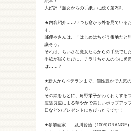
絵本！
大好評『魔女からの手紙』に続く第2弾。
★内容紹介……いつも窓から外を見ている
す。
郵便やさんは、「はじめはちがう番地だと
議そう。
それは、ちいさな魔女たちからの手紙でし
手紙が届くたびに、チラリちゃんの心に勇
は……？
★新人からベテランまで、個性豊かで人気
き、
その絵をもとに、角野栄子がわくわくする
渡邉良重による華やかで美しいポップアップ
日などのプレゼントにもぴったりです！
★参加画家……及川賢治（100％ORAN