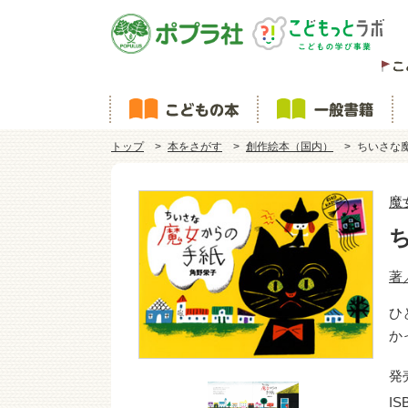
トップ
本をさがす
創作絵本（国内）
ちいさな
魔
著
ひ
か
発
IS