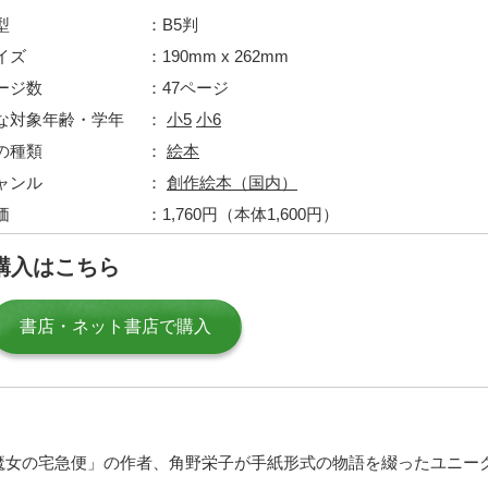
型
B5判
イズ
190mm x 262mm
ージ数
47ページ
な対象年齢・学年
小5
小6
の種類
絵本
ャンル
創作絵本（国内）
価
1,760円（本体1,600円）
購入はこちら
書店・ネット書店で購入
魔女の宅急便」の作者、角野栄子が手紙形式の物語を綴ったユニー