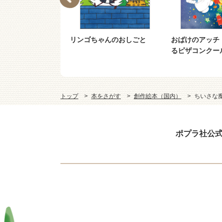
ソッチ キャ
リンゴちゃんのおしごと
おばけのアッチ
ン・キャンディ
るピザコンクー
トップ
本をさがす
創作絵本（国内）
ちいさな
ポプラ社公