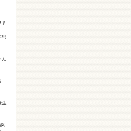
りま
不思
ゃん
描
誕生
藤岡