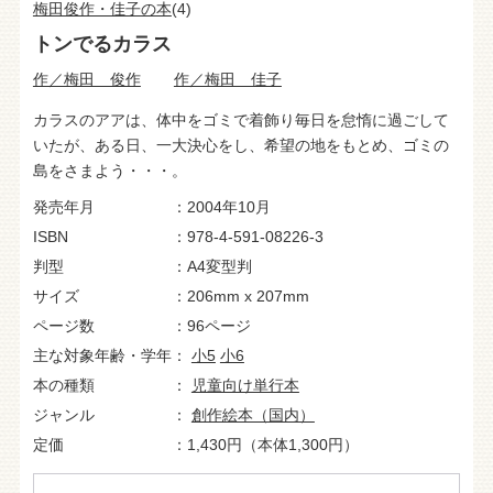
梅田俊作・佳子の本
(4)
トンでるカラス
作／梅田 俊作
作／梅田 佳子
カラスのアアは、体中をゴミで着飾り毎日を怠惰に過ごして
いたが、ある日、一大決心をし、希望の地をもとめ、ゴミの
島をさまよう・・・。
発売年月
2004年10月
ISBN
978-4-591-08226-3
判型
A4変型判
サイズ
206mm x 207mm
ページ数
96ページ
主な対象年齢・学年
小5
小6
本の種類
児童向け単行本
ジャンル
創作絵本（国内）
定価
1,430円（本体1,300円）