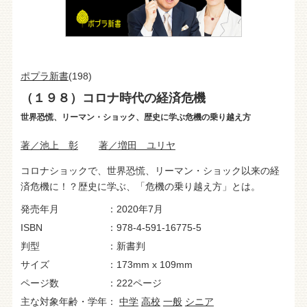
ポプラ新書
(198)
（１９８）コロナ時代の経済危機
世界恐慌、リーマン・ショック、歴史に学ぶ危機の乗り越え方
著／池上 彰
著／増田 ユリヤ
コロナショックで、世界恐慌、リーマン・ショック以来の経
済危機に！？歴史に学ぶ、「危機の乗り越え方」とは。
発売年月
2020年7月
ISBN
978-4-591-16775-5
判型
新書判
サイズ
173mm x 109mm
ページ数
222ページ
主な対象年齢・学年
中学
高校
一般
シニア