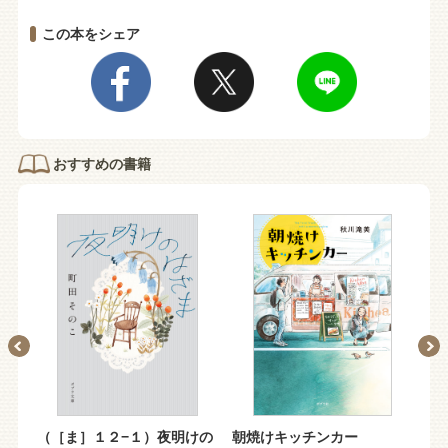
この本をシェア
おすすめの書籍
明の
（［ま］１２−１）夜明けの
朝焼けキッチンカー
（