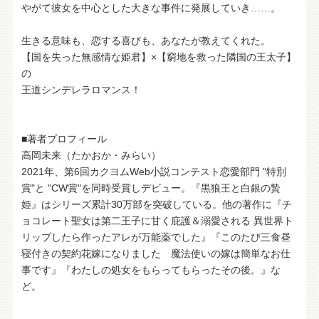
やがて彼女を中心とした大きな事件に発展していき……。
生きる意味も、恋する喜びも、あなたが教えてくれた。
【国を失った無感情な姫君】×【窮地を救った隣国の王太子】
の
王道シンデレラロマンス！
■著者プロフィール
高岡未来（たかおか・みらい）
2021年、第6回カクヨムWeb小説コンテスト恋愛部門 "特別
賞"と "CW賞"を同時受賞しデビュー。『黒狼王と白銀の贄
姫』はシリーズ累計30万部を突破している。他の著作に『チ
ョコレート聖女は第二王子に甘く庇護＆溺愛される 異世界ト
リップしたら作ったアレが万能薬でした』『このたび三食昼
寝付きの契約花嫁になりました 魔法使いの嫁は簡単なお仕
事です』『わたしの処女をもらってもらったその後。』な
ど。