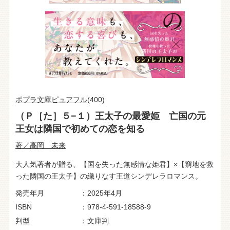
ポプラ文庫ピュアフル
(400)
（Ｐ［た］５−１）王太子の最愛姫 亡国の元
王女は隣国で初めての恋を知る
著／高岡 未来
大人気著者が贈る、【国を失った無感情な姫君】×【窮地を救
った隣国の王太子】の織りなす王道シンデレラロマンス。
発売年月
2025年4月
ISBN
978-4-591-18588-9
判型
文庫判