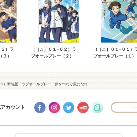
０３）ラ
（［こ］０１−０２）ラ
（［こ］０１−０１）
（３）
ブオールプレー（２）
ブオールプレー（１）
１０）新装版 ラブオールプレー 夢をつなぐ風になれ
式アカウント