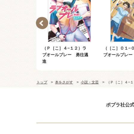
０１−０４）ラ
（Ｐ［こ］４−１２）ラ
（［こ］０１−
プレー（４）
ブオールプレー 勇往邁
ブオールプレー
進
トップ
本をさがす
小説・文芸
（Ｐ［こ］４−
ポプラ社公