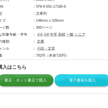
BN
978-4-591-17180-6
型
文庫判
イズ
148mm x 105mm
ージ数
300ページ
な対象年齢・学年
小5
小6
中学
高校
一般
シニア
の種類
文庫
ャンル
小説・文芸
価
792円（本体720円）
購入はこちら
書店・ネット書店で購入
電子書籍を購入