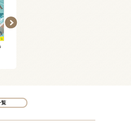
ラ
（Ｐ［こ］４−１１）新
（Ｐ［こ］４−９）新装
装版 ラブオールプレ
版 ラブオールプレー
ー 君は輝く！
風の生まれる場所
一覧