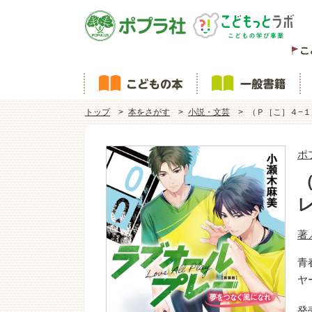
トップ
本をさがす
小説・文芸
（Ｐ［こ］４−
ポ
著
青
ヤ
発