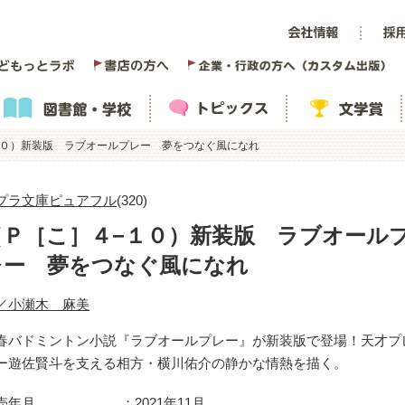
１０）新装版 ラブオールプレー 夢をつなぐ風になれ
プラ文庫ピュアフル
(320)
（Ｐ［こ］４−１０）新装版 ラブオール
レー 夢をつなぐ風になれ
／小瀬木 麻美
春バドミントン小説『ラブオールプレー』が新装版で登場！天才プ
ー遊佐賢斗を支える相方・横川佑介の静かな情熱を描く。
売年月
2021年11月