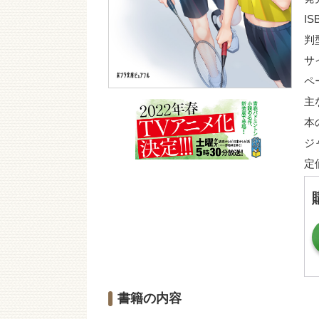
IS
判
サ
ペ
主
本
ジ
定
書籍の内容