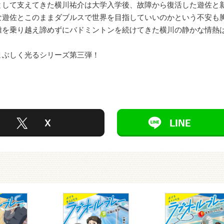
として支えてきた横川祐介は大学入学後、故障から復活した遊佐と
な遊佐とこのままダブルスで世界を目指していいのかという不安も
難を乗り越え諦めずにバドミントンを続けてきた横川の静かな情熱
まぶしく光るシリーズ第三弾！