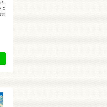
新た
胸に
は実