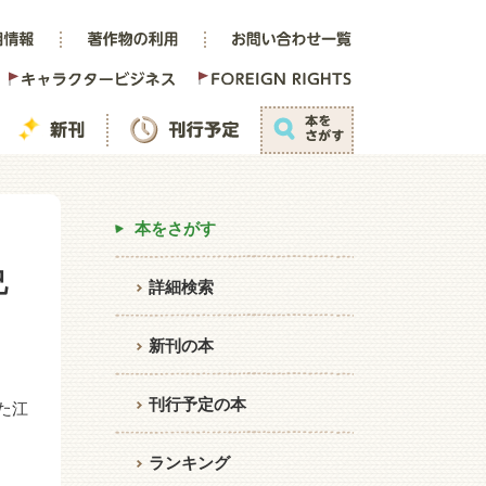
本をさがす
兄
詳細検索
新刊の本
刊行予定の本
た江
ランキング