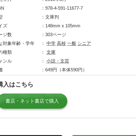
BN
978-4-591-11677-7
型
文庫判
イズ
148mm x 105mm
ージ数
303ページ
な対象年齢・学年
中学
高校
一般
シニア
の種類
文庫
ャンル
小説・文芸
価
649円（本体590円）
購入はこちら
書店・ネット書店で購入