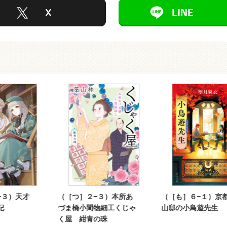
３）天才
（［つ］２−３）本所あ
（［も］６−１）京都
づま橋小間物細工くじゃ
山邸の小鳥遊先生
く屋 紺青の珠