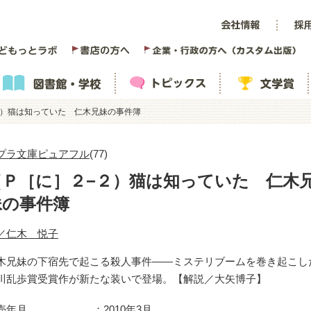
２）猫は知っていた 仁木兄妹の事件簿
プラ文庫ピュアフル
(77)
（Ｐ［に］２−２）猫は知っていた 仁木
妹の事件簿
／仁木 悦子
木兄妹の下宿先で起こる殺人事件――ミステリブームを巻き起こし
川乱歩賞受賞作が新たな装いで登場。【解説／大矢博子】
売年月
2010年3月