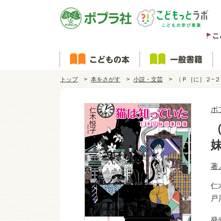
トップ
本をさがす
小説・文芸
（Ｐ［に］２−
ポ
著
仁
戸
発