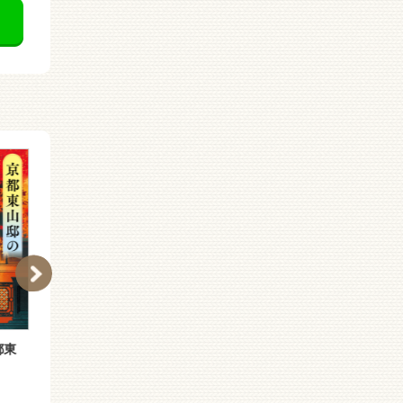
東
天空遊園地まほろば 時
さよなら、探偵
を結ぶ花々