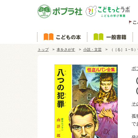
トップ
本をさがす
小説・文芸
（［る］１−５
ポ
そ
孤
で
発