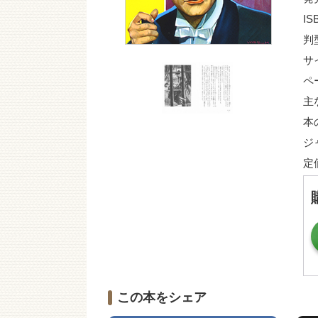
IS
判
サ
ペ
主
本
ジ
定
この本をシェア