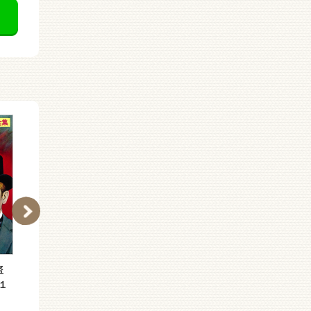
盗
（［る］１−１１）怪盗
（［る］１−１０）怪盗
１
ルパン全集シリーズ（１
ルパン全集シリーズ（１
１） 三十棺桶島
０） 七つの秘密