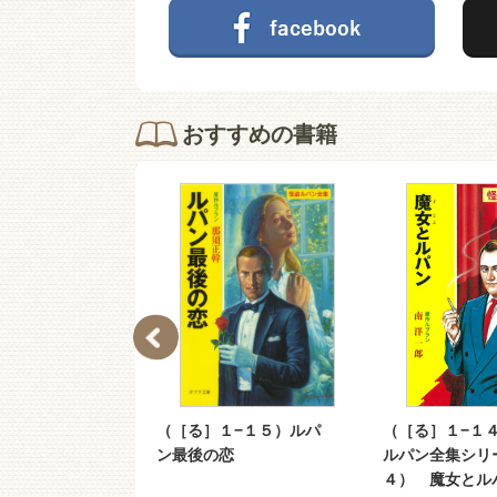
おすすめの書籍
０２−０１）世
（［る］１−１５）ルパ
（［る］１−１
偵３ ルパン
ン最後の恋
ルパン全集シリ
４） 魔女とル