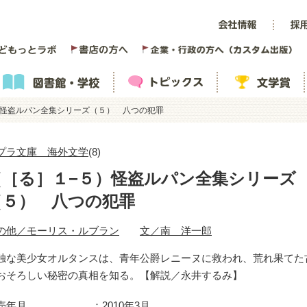
）怪盗ルパン全集シリーズ（５） 八つの犯罪
プラ文庫 海外文学
(8)
（［る］１−５）怪盗ルパン全集シリーズ
（５） 八つの犯罪
の他／モーリス・ルブラン
文／南 洋一郎
独な美少女オルタンスは、青年公爵レニーヌに救われ、荒れ果てた
おそろしい秘密の真相を知る。【解説／永井するみ】
売年月
2010年3月