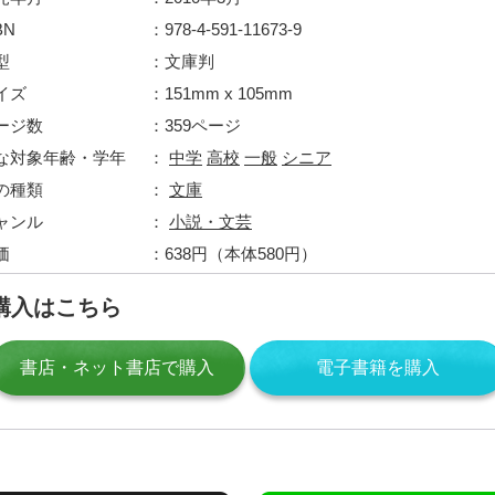
BN
978-4-591-11673-9
型
文庫判
イズ
151mm x 105mm
ージ数
359ページ
な対象年齢・学年
中学
高校
一般
シニア
の種類
文庫
ャンル
小説・文芸
価
638円（本体580円）
購入はこちら
書店・ネット書店で購入
電子書籍を購入