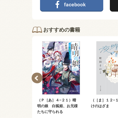
おすすめの書籍
ル ハブテトラ
（Ｐ［あ］４−２１）晴
（［ま］１２−
明の娘 白狐姫、お兄様
けのはざま
たちに守られる