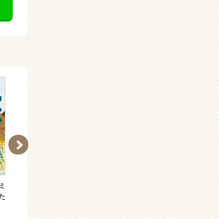
ミ
（Ｐ［く］３−３）天才
（［つ］２−３）本所あ
た
司書妃の救国記
づま橋小間物細工くじゃ
く屋 紺青の珠