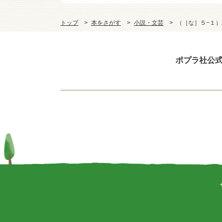
トップ
本をさがす
小説・文芸
（［な］５−１
ポプラ社公