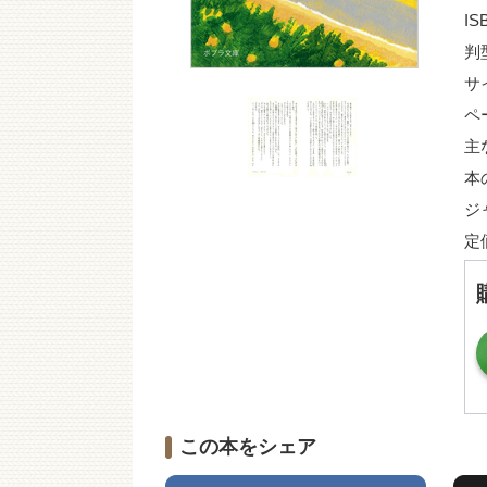
IS
判
サ
ペ
主
本
ジ
定
この本をシェア