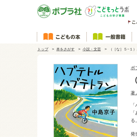
トップ
本をさがす
小説・文芸
（［な］５−１
ポ
著
「
「
る
発