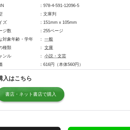
BN
978-4-591-12096-5
型
文庫判
イズ
151mm x 105mm
ージ数
255ページ
な対象年齢・学年
一般
の種類
文庫
ャンル
小説・文芸
価
616円（本体560円）
購入はこちら
書店・ネット書店で購入