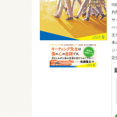
IS
判
サ
ペ
主
本
ジ
定