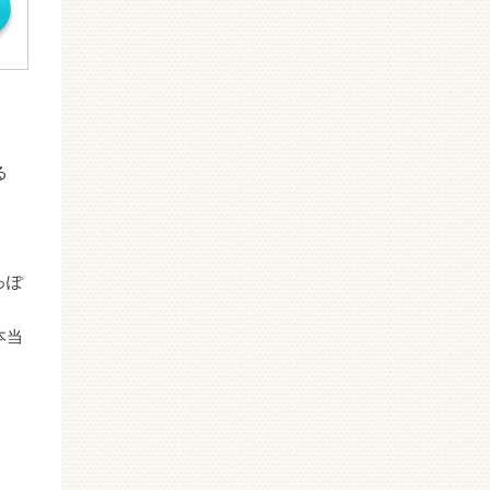
る
っぽ
本当