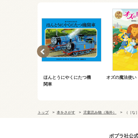
スとディーゼル
ほんとうにやくにたつ機
オズの魔法使い
関車
トップ
本をさがす
児童読み物（海外）
（［な
ポプラ社公