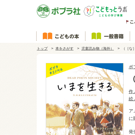
トップ
本をさがす
児童読み物（海外）
（［な
ポ
作
絵
ア
に
発