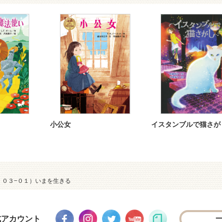
小公女
イスタンブルで猫さが
］０３−０１）いまを生きる
式アカウント