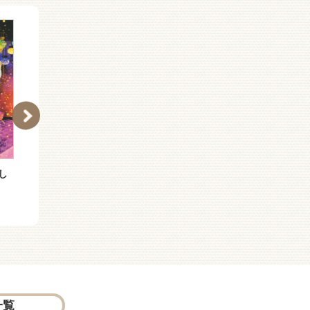
し
ヘンダワネのタネの物語
翻訳のさじかげん
一覧