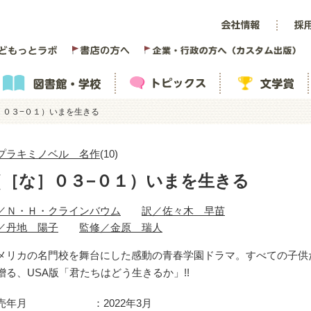
］０３−０１）いまを生きる
プラキミノベル 名作
(10)
（［な］０３−０１）いまを生きる
／Ｎ・Ｈ・クラインバウム
訳／佐々木 早苗
／丹地 陽子
監修／金原 瑞人
メリカの名門校を舞台にした感動の青春学園ドラマ。すべての子供
贈る、USA版「君たちはどう生きるか」!!
売年月
2022年3月