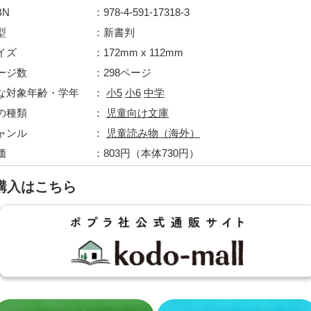
BN
978-4-591-17318-3
型
新書判
イズ
172mm x 112mm
ージ数
298ページ
な対象年齢・学年
小5
小6
中学
の種類
児童向け文庫
ャンル
児童読み物（海外）
価
803円（本体730円）
購入はこちら