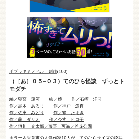
ポプラキミノベル 創作
(100)
（［あ］０５−０３）てのひら怪談 ずっとト
モダチ
編／朝宮 運河
絵／黎
作／石崎 洋司
作／黒木 あるじ
作／神戸 遥真
作／佐東 みどり
作／篠 たまき
作／藤 ダリオ
作／令丈 ヒロ子
作／恒川 光太郎／藤野 可織／芦花公園
ホラー＆児童書の人気作家10人が、てのひらサイズの物語