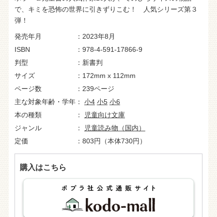
で、キミを恐怖の世界に引きずりこむ！ 人気シリーズ第３
弾！
発売年月
2023年8月
ISBN
978-4-591-17866-9
判型
新書判
サイズ
172mm x 112mm
ページ数
239ページ
主な対象年齢・学年
小4
小5
小6
本の種類
児童向け文庫
ジャンル
児童読み物（国内）
定価
803円（本体730円）
購入はこちら