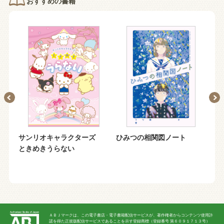
おすすめの書籍
ズ
サンリオキャラクターズ
ひみつの相関図ノート
吸
ときめきうらない
ＡＢＪマークは、この電子書店・電子書籍配信サービスが、著作権者からコンテンツ使用許
諾を得た正規版配信サービスであることを示す登録商標（登録番号 第６０９１７１３号）