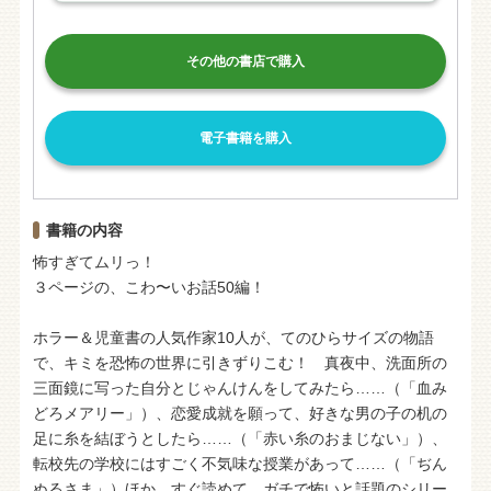
その他の書店で購入
電子書籍を購入
書籍の内容
怖すぎてムリっ！
３ページの、こわ〜いお話50編！
ホラー＆児童書の人気作家10人が、てのひらサイズの物語
で、キミを恐怖の世界に引きずりこむ！ 真夜中、洗面所の
三面鏡に写った自分とじゃんけんをしてみたら……（「血み
どろメアリー」）、恋愛成就を願って、好きな男の子の机の
足に糸を結ぼうとしたら……（「赤い糸のおまじない」）、
転校先の学校にはすごく不気味な授業があって……（「ぢん
ぬるさま」）ほか、すぐ読めて、ガチで怖いと話題のシリー