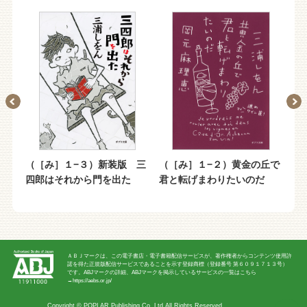
しの
（［み］１−３）新装版 三
（［み］１−２）黄金の丘で
（
四郎はそれから門を出た
君と転げまわりたいのだ
娘
守
ＡＢＪマークは、この電子書店・電子書籍配信サービスが、著作権者からコンテンツ使用許
諾を得た正規版配信サービスであることを示す登録商標（登録番号 第６０９１７１３号）
です。ABJマークの詳細、ABJマークを掲示しているサービスの一覧はこちら
→
https://aebs.or.jp/
Copyright ©
POPLAR Publishing Co.,Ltd
All Rights Reserved.