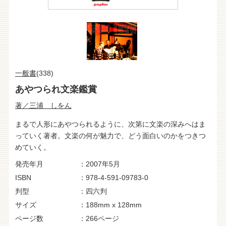
一般書
(338)
あやつられ文楽鑑賞
著／三浦 しをん
まるで人形にあやつられるように、次第に文楽の深みへはま
っていく著者。文楽の何が魅力で、どう面白いのかをつきつ
めていく。
発売年月
2007年5月
ISBN
978-4-591-09783-0
判型
四六判
サイズ
188mm x 128mm
ページ数
266ページ