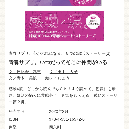
青春サプリ。心が元気になる、５つの部活ストーリー
(2)
青春サプリ。いつだってそこに仲間がいる
文／日比野 恭三
文／田中 夕子
文／青木 美帆
絵／くじょう
感動×涙。どこから読んでもＯＫ！すぐ読めて、朝読にも最
適。部活の悩みに共感必至！勇気をもらえる、感動ストーリ
ー第２弾。
発売年月
2020年2月
ISBN
978-4-591-16572-0
判型
四六判