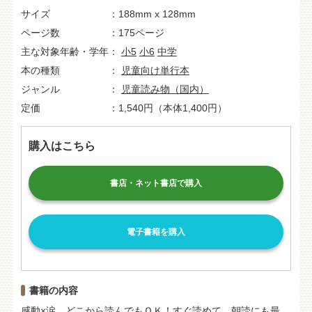
サイズ
188mm x 128mm
ページ数
175ページ
主な対象年齢・学年
小5
小6
中学
本の種類
児童向け単行本
ジャンル
児童読み物（国内）
定価
1,540円（本体1,400円）
購入はこちら
書店・ネット書店で購入
電子書籍を購入
書籍の内容
感動×涙。どこから読んでもＯＫ！すぐ読めて、朝読にも最