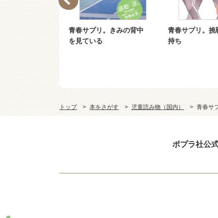
リ。このまま終
青春サプリ。きみの背中
青春サプリ。挑
ない
を見ている
持ち
トップ
本をさがす
児童読み物（国内）
青春サ
ポプラ社公