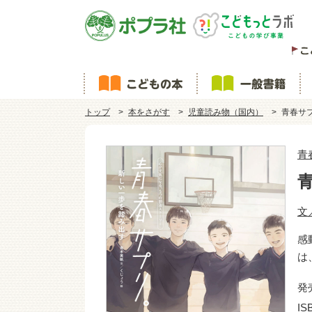
トップ
本をさがす
児童読み物（国内）
青春サ
青
文
感
は
発
IS