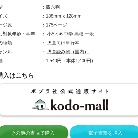
型
四六判
イズ
188mm x 128mm
ージ数
175ページ
な対象年齢・学年
小5
小6
中学
高校
一般
の種類
児童向け単行本
ャンル
児童読み物（国内）
価
1,540円（本体1,400円）
購入はこちら
その他の書店で購入
電子書籍を購入