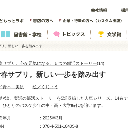
プリ。新しい一歩を踏み出す
春サプリ。心が元気になる、５つの部活ストーリー
(14)
青春サプリ。新しい一歩を踏み出す
／青木 美帆
絵／くじょう
動×涙。実話の部活ストーリーを5話収録した人気シリーズ。14巻で
、ひとりのバスケ少年の中・高・大学時代を追います。
売年月
2025年3月
BN
978-4-591-18499-8