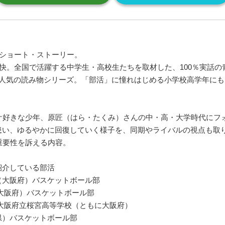
春ショート・ストーリー。
爽快。全国で活躍する中学生・高校生たちを取材した、100％実話の
で人気の読み物シリーズ。「部活」に憧れはじめる小学校高学年にも
ケ好きな少年、原匠（はら・たくみ）さんの中・高・大学時代にフ
患い、ゆるやかに回復していく様子を、同期やライバルの視点も取
重要性を訴える内容。
紹介している部活
校（大阪府）バスケットボール部
校（大阪府）バスケットボール部
校・大阪府立桜宮高等学校（ともに大阪府）
川県）バスケットボール部