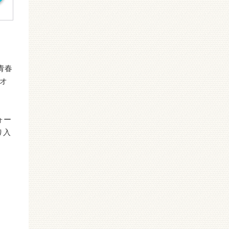
青春
オ
ォー
り入