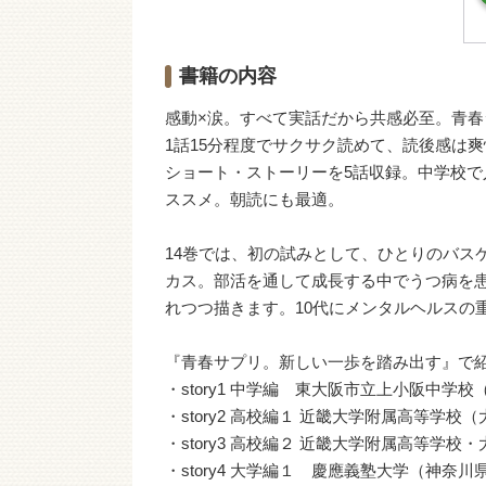
書籍の内容
感動×涙。すべて実話だから共感必至。青
1話15分程度でサクサク読めて、読後感は
ショート・ストーリーを5話収録。中学校
ススメ。朝読にも最適。
14巻では、初の試みとして、ひとりのバス
カス。部活を通して成長する中でうつ病を
れつつ描きます。10代にメンタルヘルスの
『青春サプリ。新しい一歩を踏み出す』で
・story1 中学編 東大阪市立上小阪中学
・story2 高校編１ 近畿大学附属高等学
・story3 高校編２ 近畿大学附属高等学
・story4 大学編１ 慶應義塾大学（神奈