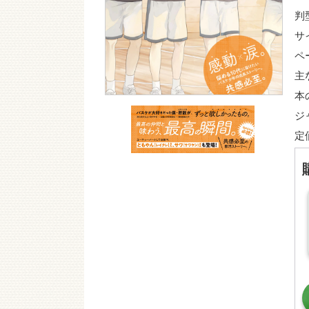
判
サ
ペ
主
本
ジ
定