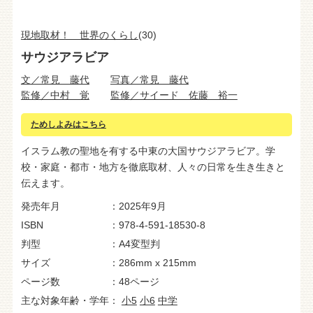
現地取材！ 世界のくらし
(30)
サウジアラビア
文／常見 藤代
写真／常見 藤代
監修／中村 覚
監修／サイード 佐藤 裕一
ためしよみはこちら
イスラム教の聖地を有する中東の大国サウジアラビア。学
校・家庭・都市・地方を徹底取材、人々の日常を生き生きと
伝えます。
発売年月
2025年9月
ISBN
978-4-591-18530-8
判型
A4変型判
サイズ
286mm x 215mm
ページ数
48ページ
主な対象年齢・学年
小5
小6
中学