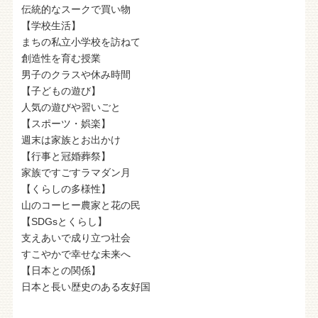
伝統的なスークで買い物
【学校生活】
まちの私立小学校を訪ねて
創造性を育む授業
男子のクラスや休み時間
【子どもの遊び】
人気の遊びや習いごと
【スポーツ・娯楽】
週末は家族とお出かけ
【行事と冠婚葬祭】
家族ですごすラマダン月
【くらしの多様性】
山のコーヒー農家と花の民
【SDGsとくらし】
支えあいで成り立つ社会
すこやかで幸せな未来へ
【日本との関係】
日本と長い歴史のある友好国