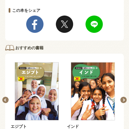
この本をシェア
おすすめの書籍
エジプト
インド
イ