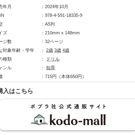
売年月
2024年10月
BN
978-4-591-18335-9
型
A5判
イズ
210mm x 148mm
ージ数
32ページ
な対象年齢・学年
2歳
3歳
4歳
の種類
ドリル
ャンル
知育
価
715円（本体650円）
購入はこちら