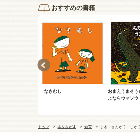
おすすめの書籍
んじ？ とけい
なきむし
おまえうまそう
よならウマソウ
トップ
本をさがす
知育
まる さんかく しか