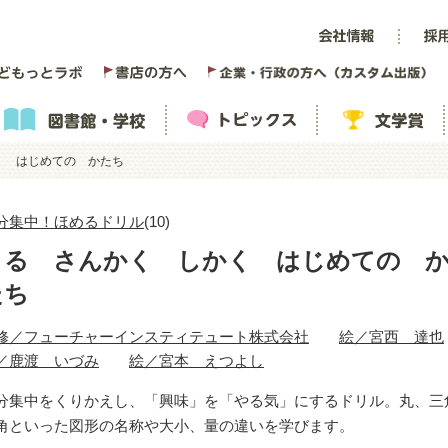
く はじめての かたち
分集中！ほめるドリル
(10)
まる さんかく しかく はじめての 
たち
修／フューチャーインスティテュート株式会社
絵／宮西 達也
／鹿渡 いづみ
絵／宮本 えつよし
分集中をくりかえし、「興味」を「やる気」にするドリル。丸、三
角といった図形の名称や大小、量の違いを学びます。