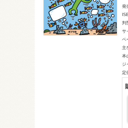
発
IS
判
サ
ペ
主
本
ジ
定