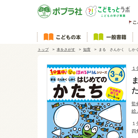
トップ
本をさがす
知育
まる さんかく しか
１
監
絵
１
四