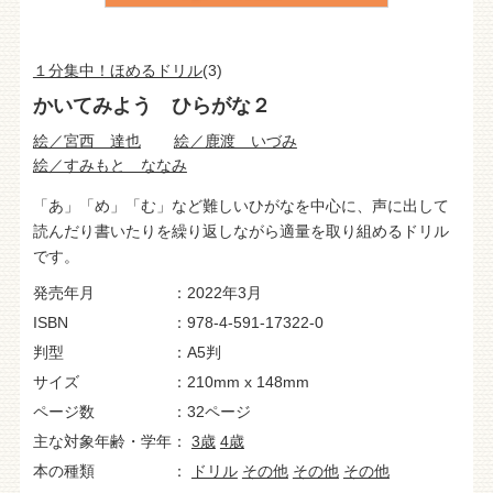
１分集中！ほめるドリル
(3)
かいてみよう ひらがな２
絵／宮西 達也
絵／鹿渡 いづみ
絵／すみもと ななみ
「あ」「め」「む」など難しいひがなを中心に、声に出して
読んだり書いたりを繰り返しながら適量を取り組めるドリル
です。
発売年月
2022年3月
ISBN
978-4-591-17322-0
判型
A5判
サイズ
210mm x 148mm
ページ数
32ページ
主な対象年齢・学年
3歳
4歳
本の種類
ドリル
その他
その他
その他