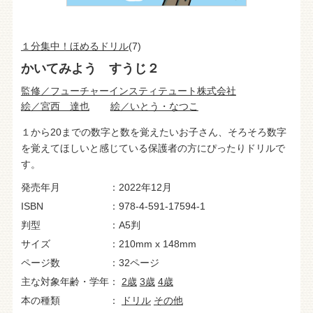
１分集中！ほめるドリル
(7)
かいてみよう すうじ２
監修／フューチャーインスティテュート株式会社
絵／宮西 達也
絵／いとう・なつこ
１から20までの数字と数を覚えたいお子さん、そろそろ数字
を覚えてほしいと感じている保護者の方にぴったりドリルで
す。
発売年月
2022年12月
ISBN
978-4-591-17594-1
判型
A5判
サイズ
210mm x 148mm
ページ数
32ページ
主な対象年齢・学年
2歳
3歳
4歳
本の種類
ドリル
その他