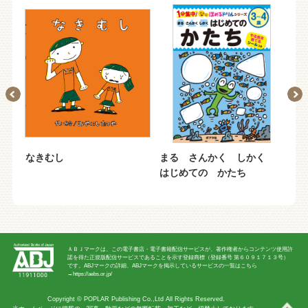
なきむし
まる さんかく しかく
お
はじめての かたち
な
ＡＢＪマークは、この電子書店・電子書籍配信サービスが、著作権者からコンテンツ使用許
諾を得た正規版配信サービスであることを示す登録商標（登録番号 第６０９１７１３号）
です。ABJマークの詳細、ABJマークを掲示しているサービスの一覧はこちら
→
https://aebs.or.jp/
Copyright ©
POPLAR Publishing Co.,Ltd
All Rights Reserved.