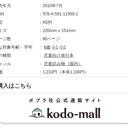
売年月
2010年7月
BN
978-4-591-11950-1
型
A5判
イズ
220mm x 151mm
ージ数
80ページ
な対象年齢・学年
6歳
小1
小2
の種類
児童向け単行本
ャンル
児童読み物（国内）
価
1,210円（本体1,100円）
購入はこちら