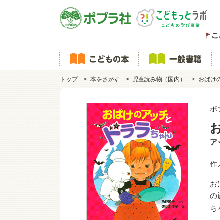
トップ
本をさがす
児童読み物（国内）
おばけ
ポ
ア
作
お
の
ち