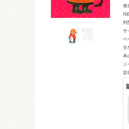
発
IS
判
サ
ペ
主
本
ジ
定