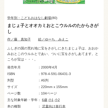
学年別・こどもおはなし劇場
(80)
まじょ子とオオカミおとこウルルのたからさが
し
作／藤 真知子
絵／ゆーち みえこ
ふしぎの国の荒れ地に宝をさがしにきたまじょ子は、おおか
みおとこのウルルとであい、ついに宝をさがしあてます。と
ころが宝は・・・。
発売年月
2000年4月
ISBN
978-4-591-06431-3
判型
A5判
サイズ
220mm x 155mm
ページ数
104ページ
主な対象年齢・学年
6歳
小1
小2
本の種類
児童向け単行本