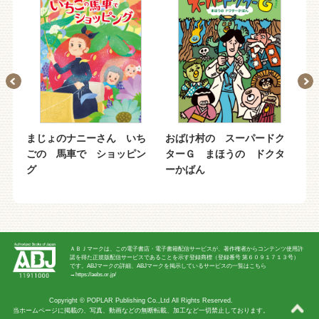
ク
まじょのナニーさん いち
おばけ村の スーパードク
ま
か
ごの 馬車で ショッピン
ターＧ まほうの ドクタ
ま
グ
ーかばん
ＡＢＪマークは、この電子書店・電子書籍配信サービスが、著作権者からコンテンツ使用許
諾を得た正規版配信サービスであることを示す登録商標（登録番号 第６０９１７１３号）
です。ABJマークの詳細、ABJマークを掲示しているサービスの一覧はこちら
→
https://aebs.or.jp/
Copyright ©
POPLAR Publishing Co.,Ltd
All Rights Reserved.
当ホームページに掲載の、写真、動画などの無断転載、加工など一切禁止しております。