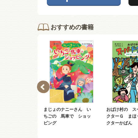
おすすめの書籍
の スーパード
まじょのナニーさん い
おばけ村の ス
 おばけの お
ちごの 馬車で ショッ
クターＧ まほ
大パニック！
ピング
クターかばん