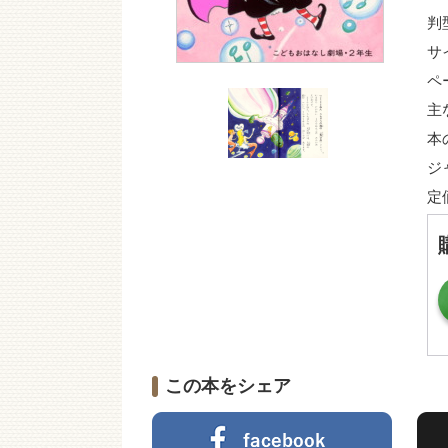
判
サ
ペ
主
本
ジ
定
この本をシェア