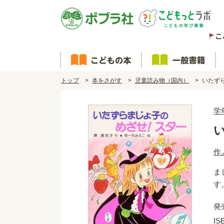
トップ
本をさがす
児童読み物（国内）
いたず
学
作
ま
す
発
IS