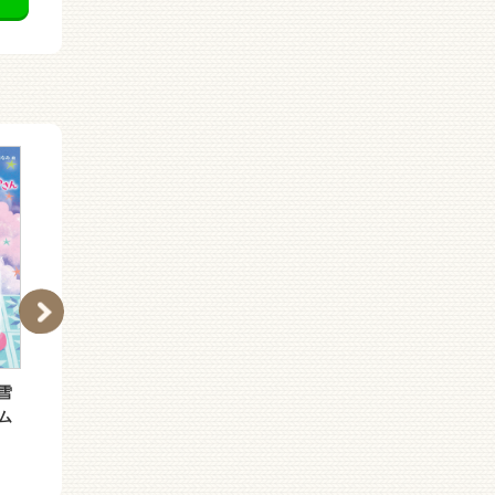
雪
ヨゾラ物語ファイル 遠
ヨゾラ物語ファイル 空
ム
い星から来たラルー
色の終わる場所できみは