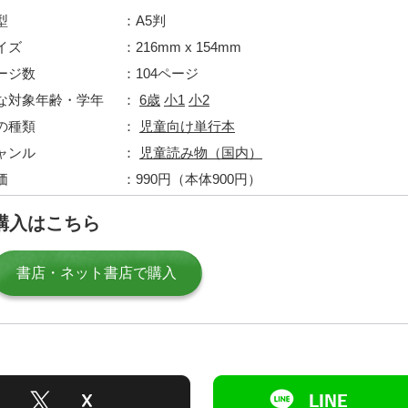
型
A5判
イズ
216mm x 154mm
ージ数
104ページ
な対象年齢・学年
6歳
小1
小2
の種類
児童向け単行本
ャンル
児童読み物（国内）
価
990円（本体900円）
購入はこちら
書店・ネット書店で購入