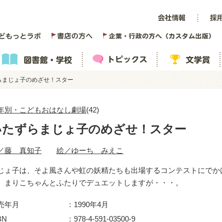
らまじょ子のめざせ！スター
年別・こどもおはなし劇場
(42)
いたずらまじょ子のめざせ！スター
／藤 真知子
絵／ゆーち みえこ
じょ子は、そよ風さんや虹の妖精たちも出場するコンテストにでか
。まりこちゃんとふたりでデュエットしますが・・・。
売年月
1990年4月
BN
978-4-591-03500-9