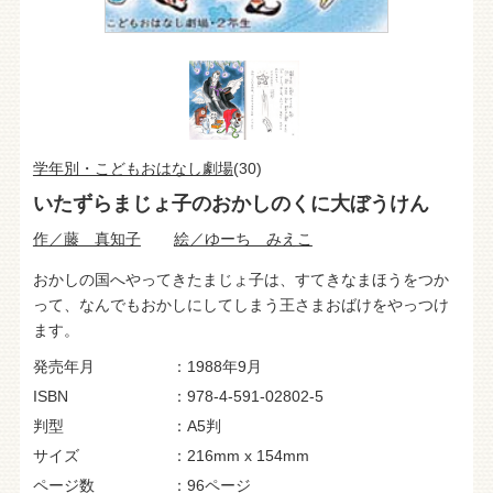
学年別・こどもおはなし劇場
(30)
いたずらまじょ子のおかしのくに大ぼうけん
作／藤 真知子
絵／ゆーち みえこ
おかしの国へやってきたまじょ子は、すてきなまほうをつか
って、なんでもおかしにしてしまう王さまおばけをやっつけ
ます。
発売年月
1988年9月
ISBN
978-4-591-02802-5
判型
A5判
サイズ
216mm x 154mm
ページ数
96ページ