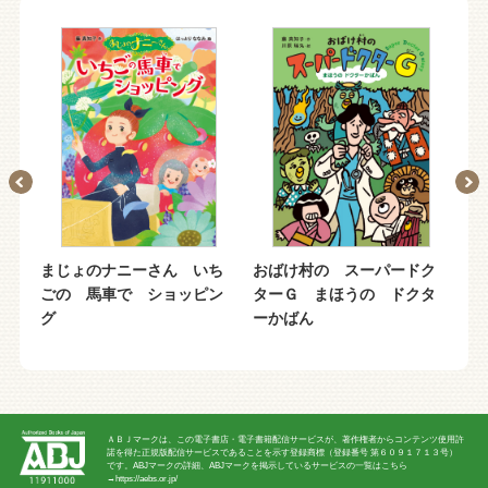
ク
まじょのナニーさん いち
おばけ村の スーパードク
ま
か
ごの 馬車で ショッピン
ターＧ まほうの ドクタ
ま
グ
ーかばん
ＡＢＪマークは、この電子書店・電子書籍配信サービスが、著作権者からコンテンツ使用許
諾を得た正規版配信サービスであることを示す登録商標（登録番号 第６０９１７１３号）
です。ABJマークの詳細、ABJマークを掲示しているサービスの一覧はこちら
→
https://aebs.or.jp/