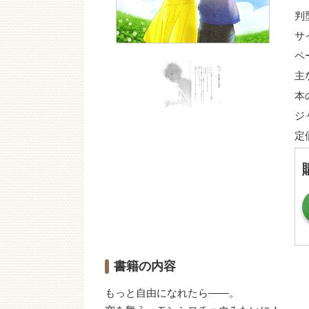
判
サ
ペ
主
本
ジ
定
書籍の内容
もっと自由になれたら――。