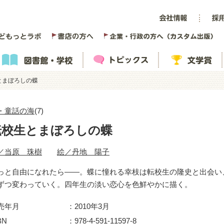
とまぼろしの蝶
・童話の海
(7)
転校生とまぼろしの蝶
／当原 珠樹
絵／丹地 陽子
っと自由になれたら――。蝶に憧れる幸枝は転校生の隆史と出会い
ずつ変わっていく。四年生の淡い恋心を色鮮やかに描く。
売年月
2010年3月
BN
978-4-591-11597-8