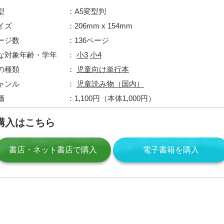
型
A5変型判
イズ
206mm x 154mm
ージ数
136ページ
な対象年齢・学年
小3
小4
の種類
児童向け単行本
ャンル
児童読み物（国内）
価
1,100円（本体1,000円）
購入はこちら
書店・ネット書店で購入
電子書籍を購入