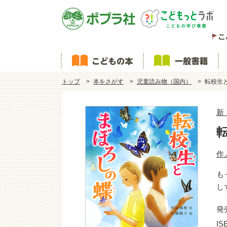
トップ
本をさがす
児童読み物（国内）
転校生
新
作
も
し
発
IS