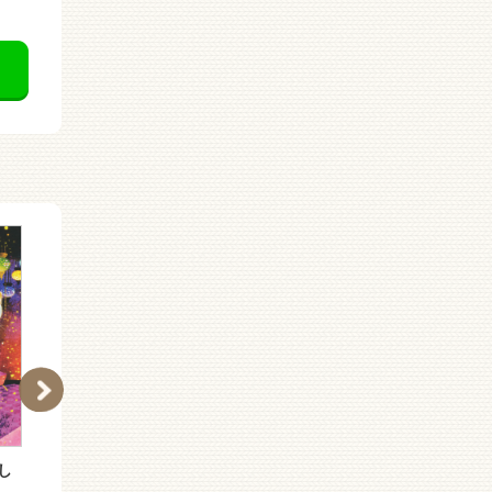
し
ヘンダワネのタネの物語
魔法の庭の子ねこたち