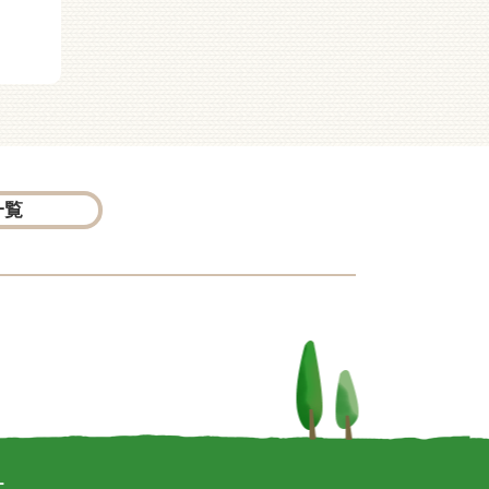
チコとひみつのへや
一覧
ー