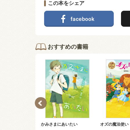
この本をシェア
おすすめの書籍
０３−０１）い
かみさまにあいたい
オズの魔法使い