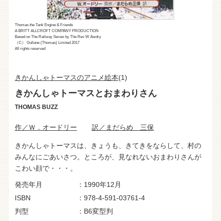
Thomas the Tank Engine & Friends
A BRITT ALLCROFT COMPANY PRODUCTION
Based on The Railway Series by The Rev W Awdry
（C） Gullane (Thomas) Limited 2017
All rights reserved
きかんしゃトーマスのアニメ絵本
(1)
きかんしゃトーマスとおまわりさん
THOMAS BUZZ
作／Ｗ．オードリー
訳／まだらめ 三保
きかんしゃトーマスは、きょうも、きてきをならして、村の
みんなにごあいさつ。ところが、見なれないおまわりさんが
こわい顔で・・・。
発売年月
1990年12月
ISBN
978-4-591-03761-4
判型
B6変型判