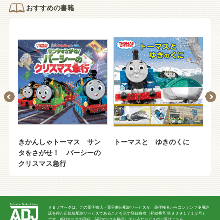
おすすめの書籍
っ
きかんしゃトーマス サン
トーマスと ゆきのくに
き
ァ♪
タをさがせ！ パーシーの
の
クリスマス急行
ＡＢＪマークは、この電子書店・電子書籍配信サービスが、著作権者からコンテンツ使用許
諾を得た正規版配信サービスであることを示す登録商標（登録番号 第６０９１７１３号）
です。ABJマークの詳細、ABJマークを掲示しているサービスの一覧はこちら