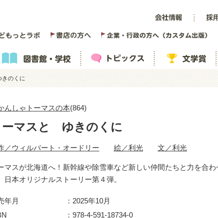
ゆきのくに
かんしゃトーマスの本
(864)
トーマスと ゆきのくに
作／ウィルバート・オードリー
絵／利光
文／利光
ーマスが北海道へ！新幹線や除雪車など新しい仲間たちと力を合わ
、日本オリジナルストーリー第４弾。
売年月
2025年10月
BN
978-4-591-18734-0