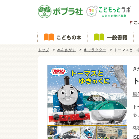
トップ
本をさがす
キャラクター
トーマスと 
き
原
ト
る
発
IS