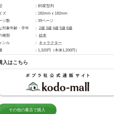
型
B5変型判
イズ
182mm x 182mm
ージ数
39ページ
な対象年齢・学年
2歳
3歳
4歳
5歳
6歳
の種類
絵本
ャンル
キャラクター
価
1,320円（本体1,200円）
購入はこちら
その他の書店で購入