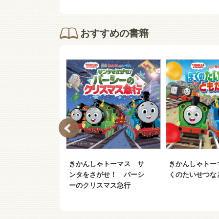
おすすめの書籍
ゃトーマス い
きかんしゃトーマス サ
きかんしゃトー
歌おう！ドレミ
ンタをさがせ！ パーシ
くのたいせつな
ドー島
ーのクリスマス急行