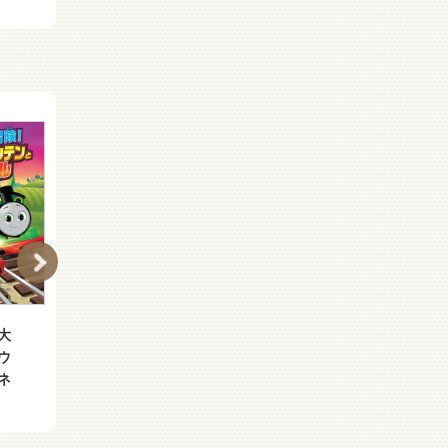
大
トーマス、きょうとへい
きかんしゃトーマス め
ウ
く
ざせ！夢のチャンピオン
ネ
カップ