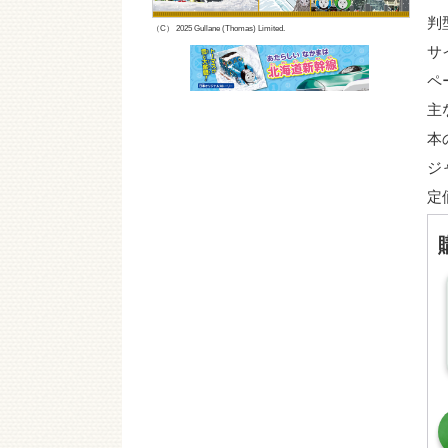
判
（C） 2025 Gullane (Thomas) Limited.
サ
ペ
主
本
ジ
定