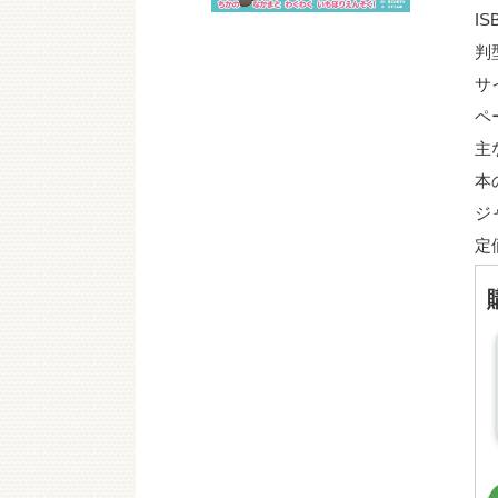
IS
判
サ
ペ
主
本
ジ
定