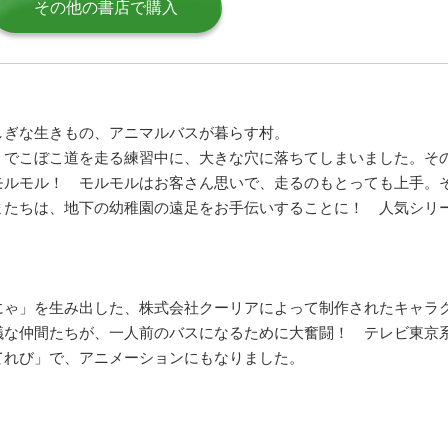
その他の書店で購入
しぎな生きもの、アニマルバスが暮らす村。
、でこぼこ道を走る練習中に、大きな穴に落ちてしまいました。そ
モルモル！ モルモルはお客さん思いで、走るのもとっても上手。
またちは、地下の幼稚園の遠足をお手伝いすることに！ 人気シリ
にゃ」を生み出した、株式会社クーリアによって制作されたキャラ
議な仲間たちが、一人前のバスになるために大奮闘！ テレビ東京
てれび」で、アニメーションにもなりました。