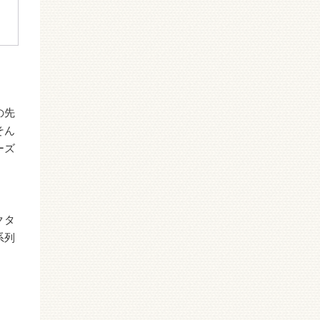
の先
そん
ーズ
クタ
系列