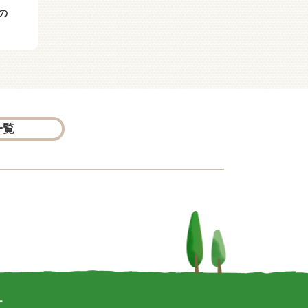
の
アニマルバスと たんじ
日々猫だらけ ときどき
ょうび
小鳥
一覧
ー