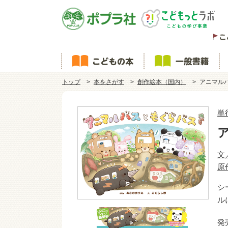
トップ
本をさがす
創作絵本（国内）
アニマル
単
文
原
シ
ル
発