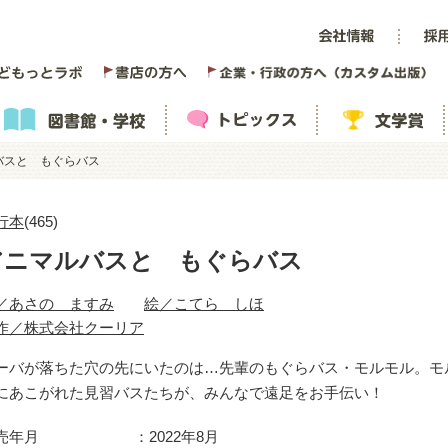
バスと もぐらバス
行本
(465)
アニマルバスと もぐらバス
／あさの ますみ
絵／こてら しほ
作／株式会社クーリア
ーバが落ちた穴の先にいたのは…先輩のもぐらバス・モルモル。モ
にあこがれた見習バスたちが、みんなで遠足をお手伝い！
売年月
2022年8月