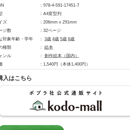
BN
978-4-591-17451-7
型
A4変型判
イズ
206mm x 291mm
ージ数
32ページ
な対象年齢・学年
3歳
4歳
5歳
6歳
の種類
絵本
ャンル
創作絵本（国内）
価
1,540円（本体1,400円）
購入はこちら