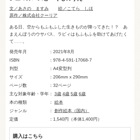
文／あさの ますみ
絵／こてら しほ
原作／株式会社クーリア
ある日、空からもふもふした生きものが降ってきた！？ あ
まえんぼうのウサバス、ラビィはもふもふを助けてあげたく
て……。
発売年月
2021年8月
ISBN
978-4-591-17068-7
判型
A4変型判
サイズ
206mm x 290mm
ページ数
32ページ
主な対象年齢・学年
3歳
4歳
5歳
6歳
本の種類
絵本
ジャンル
創作絵本（国内）
定価
1,540円（本体1,400円）
購入はこちら