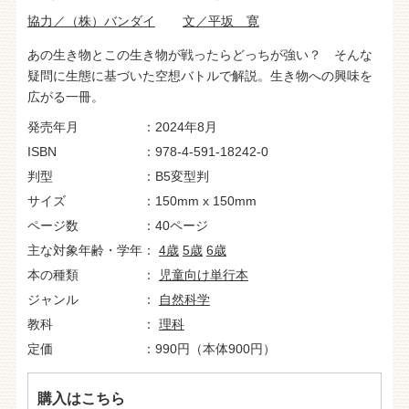
協力／（株）バンダイ
文／平坂 寛
あの生き物とこの生き物が戦ったらどっちが強い？ そんな
疑問に生態に基づいた空想バトルで解説。生き物への興味を
広がる一冊。
発売年月
2024年8月
ISBN
978-4-591-18242-0
判型
B5変型判
サイズ
150mm x 150mm
ページ数
40ページ
主な対象年齢・学年
4歳
5歳
6歳
本の種類
児童向け単行本
ジャンル
自然科学
教科
理科
定価
990円（本体900円）
購入はこちら