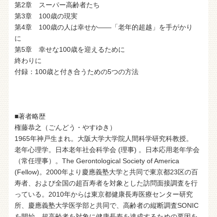
第2章 スーパー高齢者たち
第3章 100歳の現実
第4章 100歳の人は幸せか――「老年的超越」を手がかり
に
第5章 幸せな100歳を迎えるために
終わりに
付録：100歳と付き合うための5つの方法
■著者略歴
権藤恭之（ごんどう・やすゆき）
1965年神戸生まれ。大阪大学大学院人間科学研究科教授。
老年心理学。日本老年社会科学会 (理事) 。日本応用老年学会
（常任理事）。The Gerontological Society of America
(Fellow)。2000年より慶應義塾大学と共同で東京都23区の百
寿者、および全国の超百寿者を対象とした訪問面接調査を行
っている。2010年からは東京都健康長寿医療センター研究
所、慶應義塾大学医学部と共同で、高齢者の縦断調査SONIC
を開始。超高齢者を対象に健康長寿を達成するための要因を