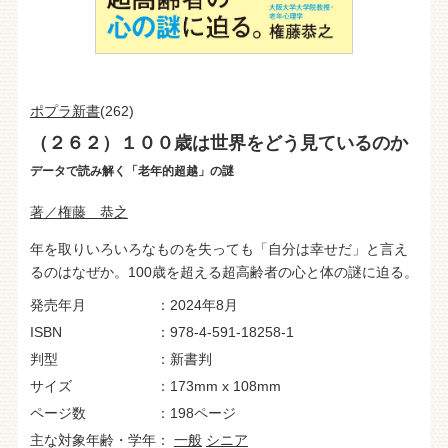
ポプラ新書
(262)
（２６２）１００歳は世界をどう見ているのか
データで読み解く「老年的超越」の謎
著／権藤 恭之
年を取りいろいろなものを失っても「自分は幸せだ」と言え
るのはなぜか。100歳を超える超高齢者の心と体の謎に迫る。
発売年月
2024年8月
ISBN
978-4-591-18258-1
判型
新書判
サイズ
173mm x 108mm
ページ数
198ページ
主な対象年齢・学年
一般
シニア