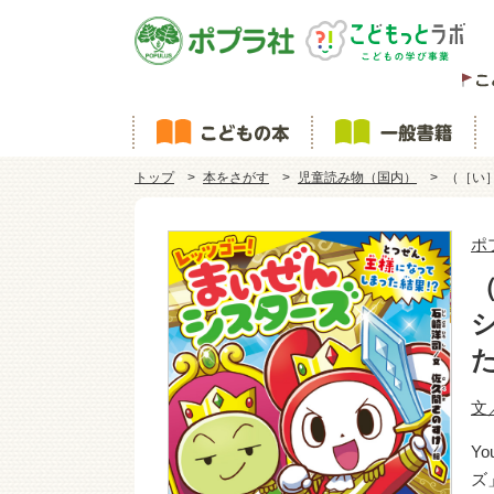
トップ
本をさがす
児童読み物（国内）
（［い
ポ
文
Y
ズ