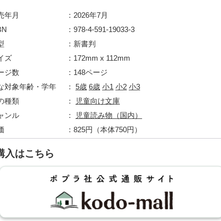
売年月
2026年7月
BN
978-4-591-19033-3
型
新書判
イズ
172mm x 112mm
ージ数
148ページ
な対象年齢・学年
5歳
6歳
小1
小2
小3
の種類
児童向け文庫
ャンル
児童読み物（国内）
価
825円（本体750円）
購入はこちら