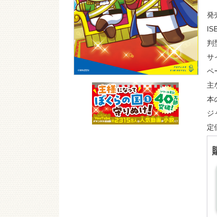
発
IS
判
サ
ペ
主
本
ジ
定