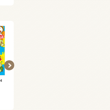
４
（［い］０１−１２）レ
（［い］０１−１１）レ
ッツゴー！まいぜんシス
ッツゴー！まいぜんシス
ターズ ピザ配達で目指
ターズ マイッキーが
せ大金持ち！
「忘れられた巨人」にな
ってしまった結