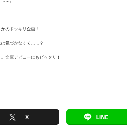
て……。
くかのドッキリ企画！
には気づかなくて……？
よ。文庫デビューにもピッタリ！