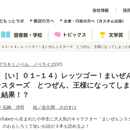
］０１−１４）レッツゴー！まいぜんシスターズ とつぜん、王様になってしまった
プラキミノベル ノベライズ
(37)
（［い］０１−１４）レッツゴー！まいぜ
シスターズ とつぜん、王様になってし
た結果！？
／石崎 洋司
絵／佐久間 さのすけ
ouTubeから生まれた小学生に大人気のキャラクター「まいぜんシス
」のおもしろくて短いお話が３本も読めるよ！