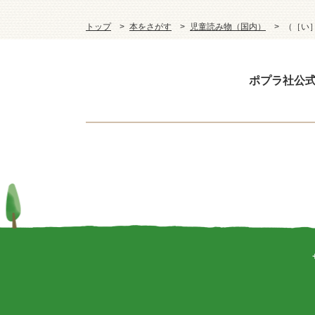
トップ
本をさがす
児童読み物（国内）
（［い
ポプラ社公