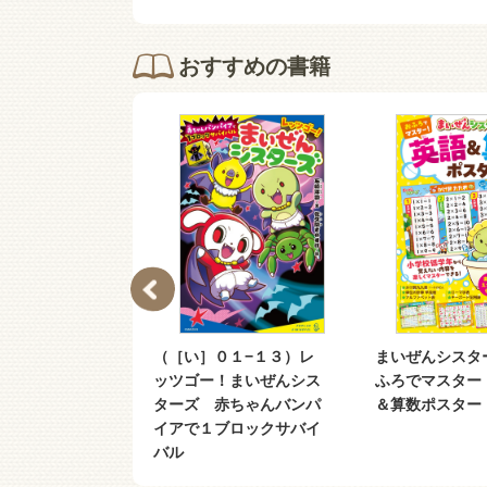
おすすめの書籍
でミッションク
（［い］０１−１３）レ
まいぜんシスタ
まいぜんシスタ
ッツゴー！まいぜんシス
ふろでマスター
そぼ！
ターズ 赤ちゃんバンパ
＆算数ポスター
イアで１ブロックサバイ
バル