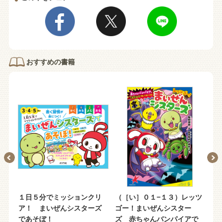
おすすめの書籍
ッツ
１日５分でミッションクリ
（［い］０１−１３）レッツ
ま
ア！ まいぜんシスターズ
ゴー！まいぜんシスター
ろ
っ
であそぼ！
ズ 赤ちゃんバンパイアで
数