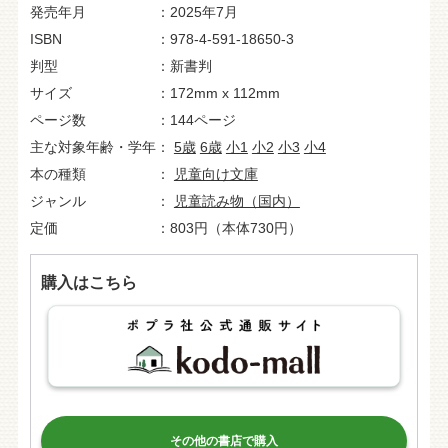
発売年月
2025年7月
ISBN
978-4-591-18650-3
判型
新書判
サイズ
172mm x 112mm
ページ数
144ページ
主な対象年齢・学年
5歳
6歳
小1
小2
小3
小4
本の種類
児童向け文庫
ジャンル
児童読み物（国内）
定価
803円（本体730円）
購入はこちら
その他の書店で購入