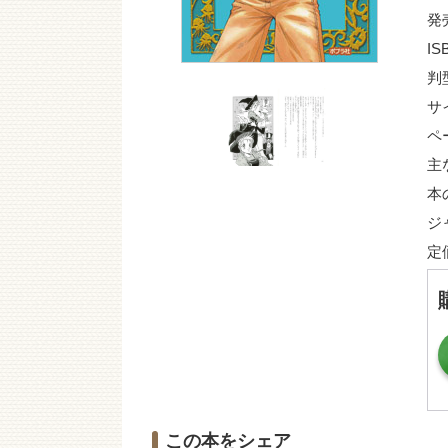
発
IS
判
サ
ペ
主
本
ジ
定
この本をシェア