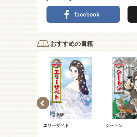
おすすめの書籍
ー・ヘプバーン
エリーザベト
シートン