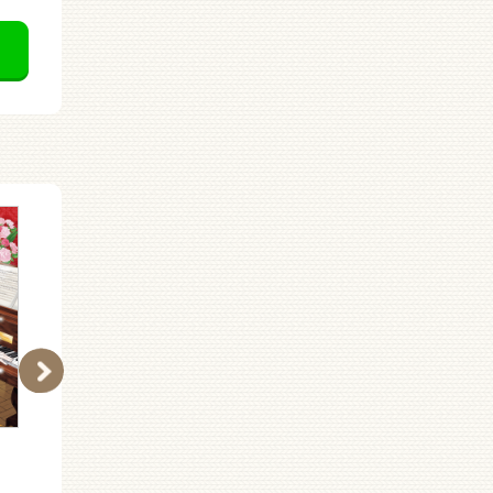
（Ｃ［ふ］０２−４４）
（Ｃ［ふ］０２−４３）
ＩＱ探偵ムー ミステリ
ＩＱ探偵ムー 踊る大運