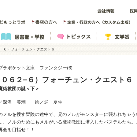
２−６）フォーチュン・クエスト６
プラポケット文庫 ファンタジー
(6)
（０６２−６）フォーチュン・クエスト６
魔術教団の謎＜下＞
／深沢 美潮
絵／迎 夏生
のメルを捜す冒険の途中で、兄のノルがモンスターに襲われちゃう
…。ノルのためにもメルがいる魔術教団に潜入したパステルたち。
再会を目指せ！！