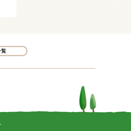
ーハウスからの挑戦状
動会
一覧
ー