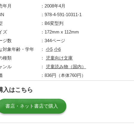
売年月
2008年4月
BN
978-4-591-10311-1
型
B6変型判
イズ
172mm x 112mm
ージ数
344ページ
な対象年齢・学年
小5
小6
の種類
児童向け文庫
ャンル
児童読み物（国内）
価
836円（本体760円）
購入はこちら
書店・ネット書店で購入