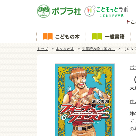
トップ
本をさがす
児童読み物（国内）
（０６
ポ
大
作
妹
て
の