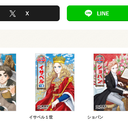
イサベル１世
ショパン