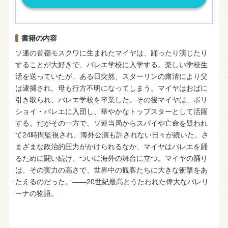
書籍の内容
ソ連の首都モスクワに生まれたマイヤは、踊ったり演じたり
することが大好きで、バレエ学校に入学する。楽しい学校生
活を送っていたが、ある日突然、スターリンの粛清により父
は逮捕され、母も行方不明になってしまう。マイヤはおばに
引き取られ、バレエ学校を卒業した。その後マイヤは、ボリ
ショイ・バレエに入団し、華やかなトップスターとして活躍
する。だがその一方で、ソ連当局からスパイや亡命を疑われ
て24時間監視され、海外公演も許されない日々が続いた。さ
まざまな政治的圧力がかけられるなか、マイヤはバレエを踊
るために闘い続け、ついに海外の舞台に立つ。マイヤの踊り
は、その実力の高さで、世界中の観客たちに大きな衝撃をあ
たえるのだった。――20世紀最高とうたわれた偉大なバレリ
ーナの物語。