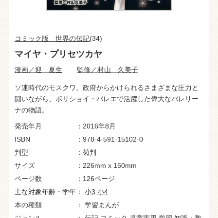
コミック版 世界の伝記
(34)
マイヤ・プリセツカヤ
漫画／迎 夏生
監修／村山 久美子
ソ連時代のモスクワ。政府からかけられるさまざまな圧力と
闘いながら、ボリショイ・バレエで活躍した偉大なバレリー
ナの物語。
発売年月
2016年8月
ISBN
978-4-591-15102-0
判型
菊判
サイズ
226mm x 160mm
ページ数
126ページ
主な対象年齢・学年
小3
小4
本の種類
学習まんが
ジャンル
伝記
コミック
児童実用
学習
知識・教