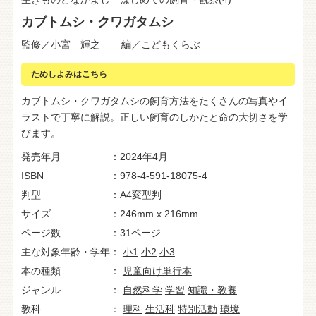
カブトムシ・クワガタムシ
監修／小宮 輝之
編／こどもくらぶ
ためしよみはこちら
カブトムシ・クワガタムシの飼育方法をたくさんの写真やイ
ラストで丁寧に解説。正しい飼育のしかたと命の大切さを学
びます。
発売年月
2024年4月
ISBN
978-4-591-18075-4
判型
A4変型判
サイズ
246mm x 216mm
ページ数
31ページ
主な対象年齢・学年
小1
小2
小3
本の種類
児童向け単行本
ジャンル
自然科学
学習
知識・教養
教科
理科
生活科
特別活動
環境