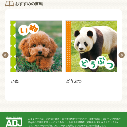
おすすめの書籍
いぬ
どうぶつ
カ
ＡＢＪマークは、この電子書店・電子書籍配信サービスが、著作権者からコンテンツ使用許
諾を得た正規版配信サービスであることを示す登録商標（登録番号 第６０９１７１３号）
です。ABJマークの詳細、ABJマークを掲示しているサービスの一覧はこちら