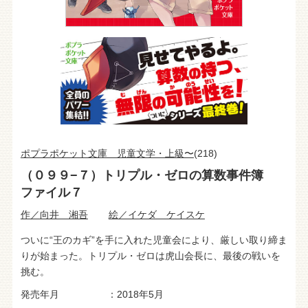
ポプラポケット文庫 児童文学・上級〜
(218)
（０９９−７）トリプル・ゼロの算数事件簿
ファイル７
作／向井 湘吾
絵／イケダ ケイスケ
ついに“王のカギ”を手に入れた児童会により、厳しい取り締ま
りが始まった。トリプル・ゼロは虎山会長に、最後の戦いを
挑む。
発売年月
2018年5月