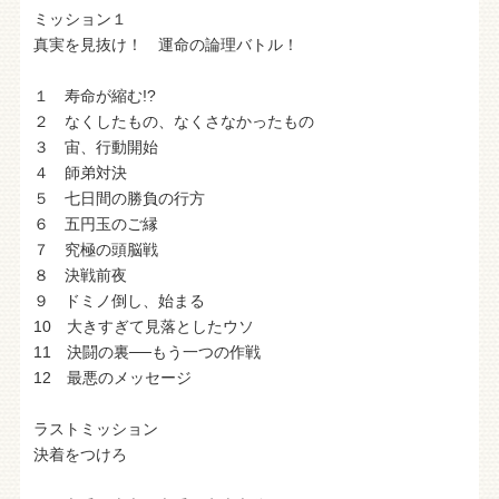
ミッション１
真実を見抜け！ 運命の論理バトル！
１ 寿命が縮む!?
２ なくしたもの、なくさなかったもの
３ 宙、行動開始
４ 師弟対決
５ 七日間の勝負の行方
６ 五円玉のご縁
７ 究極の頭脳戦
８ 決戦前夜
９ ドミノ倒し、始まる
10 大きすぎて見落としたウソ
11 決闘の裏──もう一つの作戦
12 最悪のメッセージ
ラストミッション
決着をつけろ