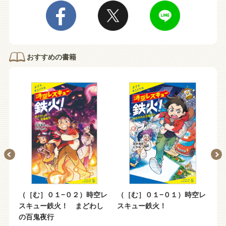
おすすめの書籍
空レ
（［む］０１−０２）時空レ
（［む］０１−０１）時空レ
（
日
スキュー鉄火！ まどわし
スキュー鉄火！
ロ
の百鬼夜行
６