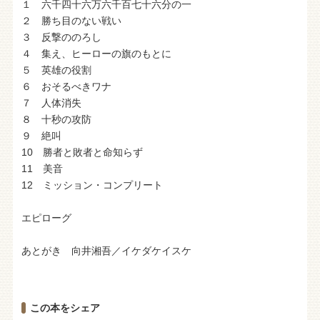
１ 六千四十六万六千百七十六分の一
２ 勝ち目のない戦い
３ 反撃ののろし
４ 集え、ヒーローの旗のもとに
５ 英雄の役割
６ おそるべきワナ
７ 人体消失
８ 十秒の攻防
９ 絶叫
10 勝者と敗者と命知らず
11 美音
12 ミッション・コンプリート
エピローグ
あとがき 向井湘吾／イケダケイスケ
この本をシェア