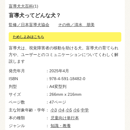
盲導犬大百科
(1)
盲導犬ってどんな犬？
監修／日本盲導犬協会
その他／清水 朋美
ためしよみはこちら
盲導犬は、視覚障害者の移動を助ける犬。盲導犬の育てられ
方や、ユーザーとのコミュニケーションについてくわしく解
説します
発売年月
2025年4月
ISBN
978-4-591-18482-0
判型
A4変型判
サイズ
266mm x 216mm
ページ数
47ページ
主な対象年齢・学年
小3
小4
小5
小6
中学
本の種類
児童向け単行本
ジャンル
知識・教養