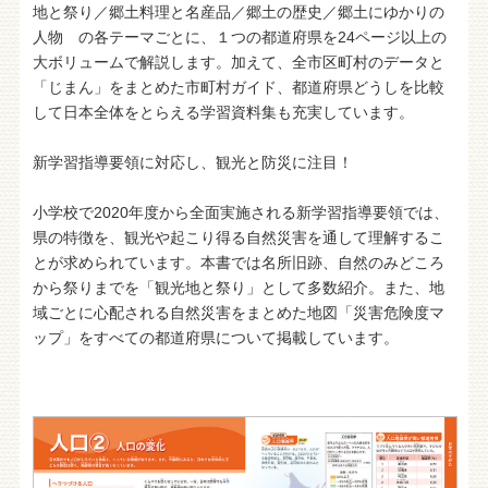
地と祭り／郷土料理と名産品／郷土の歴史／郷土にゆかりの
人物 の各テーマごとに、１つの都道府県を24ページ以上の
大ボリュームで解説します。加えて、全市区町村のデータと
「じまん」をまとめた市町村ガイド、都道府県どうしを比較
して日本全体をとらえる学習資料集も充実しています。
新学習指導要領に対応し、観光と防災に注目！
小学校で2020年度から全面実施される新学習指導要領では、
県の特徴を、観光や起こり得る自然災害を通して理解するこ
とが求められています。本書では名所旧跡、自然のみどころ
から祭りまでを「観光地と祭り」として多数紹介。また、地
域ごとに心配される自然災害をまとめた地図「災害危険度マ
ップ」をすべての都道府県について掲載しています。