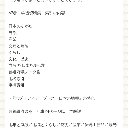
○7巻 学習資料集・索引の内容
日本のすがた
自然
産業
交通と運輸
くらし
文化・歴史
自分の地域の調べ方
都道府県データ集
地名索引
事項索引
○『ポプラディア プラス 日本の地理』の特色
各都道府県を、記事24ページ以上で解説！
地形と気候／地域とくらし／防災／産業／伝統工芸品／観光