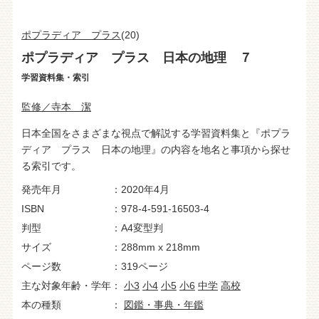
ポプラディア プラス
(20)
ポプラディア プラス 日本の地理 ７
学習資料集・索引
監修／寺本 潔
日本全国をさまざまな視点で解説する学習資料集と『ポプラ
ディア プラス 日本の地理』の内容を地名と事項から探せ
る索引です。
発売年月
2020年4月
ISBN
978-4-591-16503-4
判型
A4変型判
サイズ
288mm x 218mm
ページ数
319ページ
主な対象年齢・学年
小3
小4
小5
小6
中学
高校
本の種類
図鑑・事典・年鑑