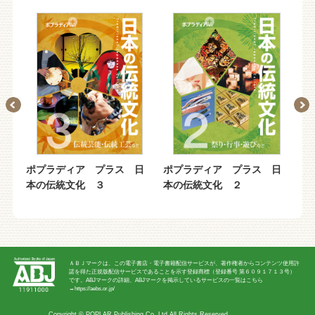
ポプラディア プラス 日
ポプラディア プラス 日
ポプラデ
本の伝統文化 ３
本の伝統文化 ２
本の伝統
ＡＢＪマークは、この電子書店・電子書籍配信サービスが、著作権者からコンテンツ使用許
諾を得た正規版配信サービスであることを示す登録商標（登録番号 第６０９１７１３号）
です。ABJマークの詳細、ABJマークを掲示しているサービスの一覧はこちら
→
https://aebs.or.jp/
Copyright ©
POPLAR Publishing Co.,Ltd
All Rights Reserved.