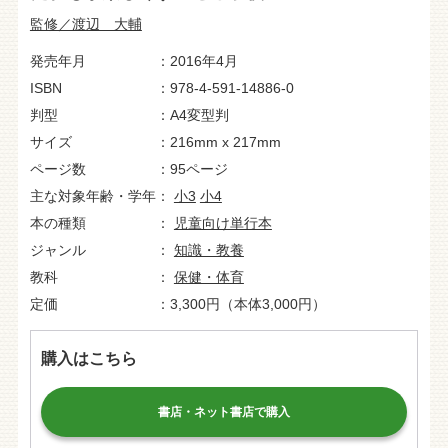
監修／渡辺 大輔
発売年月
2016年4月
ISBN
978-4-591-14886-0
判型
A4変型判
サイズ
216mm x 217mm
ページ数
95ページ
主な対象年齢・学年
小3
小4
本の種類
児童向け単行本
ジャンル
知識・教養
教科
保健・体育
定価
3,300円（本体3,000円）
購入はこちら
書店・ネット書店で購入