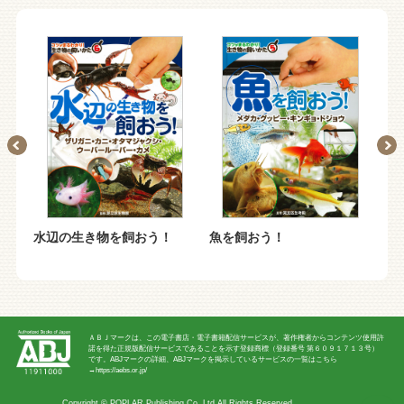
水辺の生き物を飼おう！
魚を飼おう！
動
ＡＢＪマークは、この電子書店・電子書籍配信サービスが、著作権者からコンテンツ使用許
諾を得た正規版配信サービスであることを示す登録商標（登録番号 第６０９１７１３号）
です。ABJマークの詳細、ABJマークを掲示しているサービスの一覧はこちら
→
https://aebs.or.jp/
Copyright ©
POPLAR Publishing Co.,Ltd
All Rights Reserved.