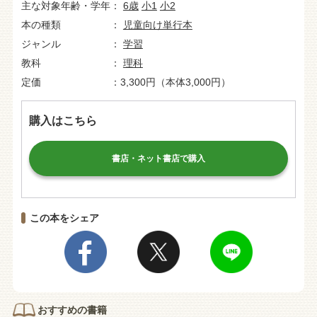
主な対象年齢・学年
6歳
小1
小2
本の種類
児童向け単行本
ジャンル
学習
教科
理科
定価
3,300円（本体3,000円）
購入はこちら
書店・ネット書店で購入
この本をシェア
おすすめの書籍