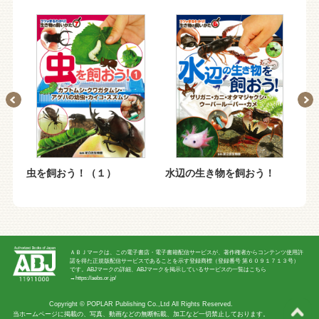
虫を飼おう！（１）
水辺の生き物を飼おう！
動
ＡＢＪマークは、この電子書店・電子書籍配信サービスが、著作権者からコンテンツ使用許
諾を得た正規版配信サービスであることを示す登録商標（登録番号 第６０９１７１３号）
です。ABJマークの詳細、ABJマークを掲示しているサービスの一覧はこちら
→
https://aebs.or.jp/
Copyright ©
POPLAR Publishing Co.,Ltd
All Rights Reserved.
当ホームページに掲載の、写真、動画などの無断転載、加工など一切禁止しております。