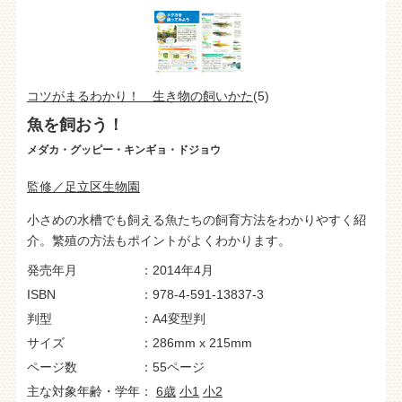
コツがまるわかり！ 生き物の飼いかた
(5)
魚を飼おう！
メダカ・グッピー・キンギョ・ドジョウ
監修／足立区生物園
小さめの水槽でも飼える魚たちの飼育方法をわかりやすく紹
介。繁殖の方法もポイントがよくわかります。
発売年月
2014年4月
ISBN
978-4-591-13837-3
判型
A4変型判
サイズ
286mm x 215mm
ページ数
55ページ
主な対象年齢・学年
6歳
小1
小2