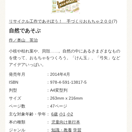
リサイクル工作であそぼう！ 手づくりおもちゃ２００
(7)
自然であそぶ
作／奥山 英治
小枝や枯れ葉や、貝殻……。自然の中にあるさまざまなもの
を使って、おもちゃをつくろう。「けん玉」、「弓矢」など
アイデアいっぱい。
発売年月
2014年4月
ISBN
978-4-591-13817-5
判型
A4変型判
サイズ
263mm x 216mm
ページ数
47ページ
主な対象年齢・学年
6歳
小1
小2
本の種類
児童向け単行本
ジャンル
知識・教養
学習