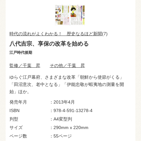
時代の流れがよくわかる！ 歴史なるほど新聞
(7)
八代吉宗、享保の改革を始める
江戸時代後期
監修／千葉 昇
その他／千葉 昇
ゆらぐ江戸幕府、さまざまな改革「朝鮮から使節がくる」
「田沼意次、老中となる」「伊能忠敬が蝦夷地の測量を開
始」ほか。
発売年月
2013年4月
ISBN
978-4-591-13278-4
判型
A4変型判
サイズ
290mm x 220mm
ページ数
55ページ