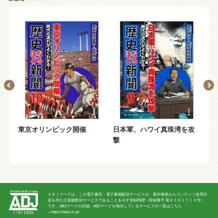
東京オリンピック開催
日本軍、ハワイ真珠湾を攻
黒
撃
ＡＢＪマークは、この電子書店・電子書籍配信サービスが、著作権者からコンテンツ使用許
諾を得た正規版配信サービスであることを示す登録商標（登録番号 第６０９１７１３号）
です。ABJマークの詳細、ABJマークを掲示しているサービスの一覧はこちら
→
https://aebs.or.jp/