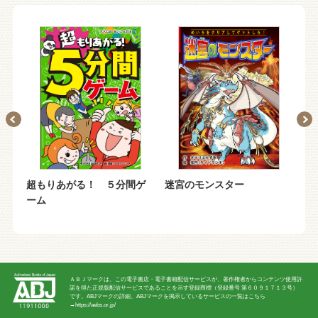
超もりあがる！ ５分間ゲ
迷宮のモンスター
爆
ーム
ＡＢＪマークは、この電子書店・電子書籍配信サービスが、著作権者からコンテンツ使用許
諾を得た正規版配信サービスであることを示す登録商標（登録番号 第６０９１７１３号）
です。ABJマークの詳細、ABJマークを掲示しているサービスの一覧はこちら
→
https://aebs.or.jp/