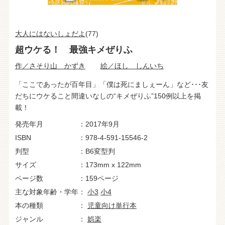
大人にはないしょだよ
(77)
超ウケる！ 最強キメぜりふ
作／さそり山 かずき
絵／ほし しんいち
「ここであったが百年目」「僕は死にましぇーん」など･･･友
だちにウケること間違いなしの“キメぜりふ”150例以上を掲
載！
発売年月
2017年9月
ISBN
978-4-591-15546-2
判型
B6変型判
サイズ
173mm x 122mm
ページ数
159ページ
主な対象年齢・学年
小3
小4
本の種類
児童向け単行本
ジャンル
娯楽